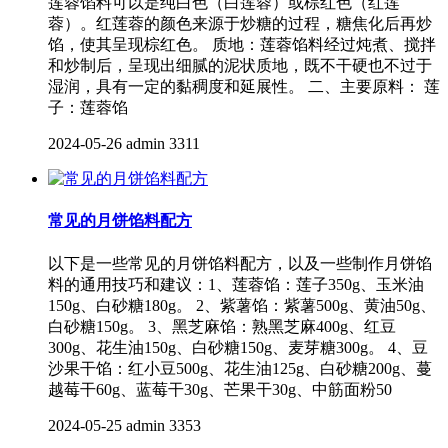
莲蓉馅料可以是纯白色（白莲蓉）或棕红色（红莲
蓉）。红莲蓉的颜色来源于炒糖的过程，糖焦化后再炒
馅，使其呈现棕红色。 质地：莲蓉馅料经过炖煮、搅拌
和炒制后，呈现出细腻的泥状质地，既不干硬也不过于
湿润，具有一定的黏稠度和延展性。 二、主要原料： 莲
子：莲蓉馅
2024-05-26
admin
3311
常见的月饼馅料配方
以下是一些常见的月饼馅料配方，以及一些制作月饼馅
料的通用技巧和建议：1、莲蓉馅：莲子350g、玉米油
150g、白砂糖180g。 2、紫薯馅：紫薯500g、黄油50g、
白砂糖150g。 3、黑芝麻馅：熟黑芝麻400g、红豆
300g、花生油150g、白砂糖150g、麦芽糖300g。 4、豆
沙果干馅：红小豆500g、花生油125g、白砂糖200g、蔓
越莓干60g、蓝莓干30g、芒果干30g、中筋面粉50
2024-05-25
admin
3353