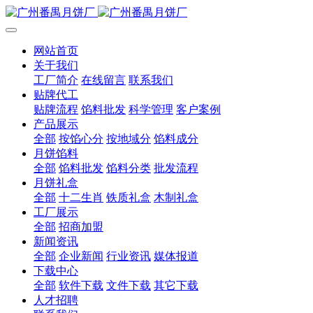
网站首页
关于我们
工厂简介
在线留言
联系我们
贴牌代工
贴牌流程
馅料批发
科学管理
客户案例
产品展示
全部
按馅心分
按地域分
馅料成分
月饼馅料
全部
馅料批发
馅料分类
批发流程
月饼礼盒
全部
十二生肖
铁质礼盒
木制礼盒
工厂展示
全部
招商加盟
新闻资讯
全部
企业新闻
行业资讯
媒体报道
下载中心
全部
软件下载
文件下载
其它下载
人才招聘