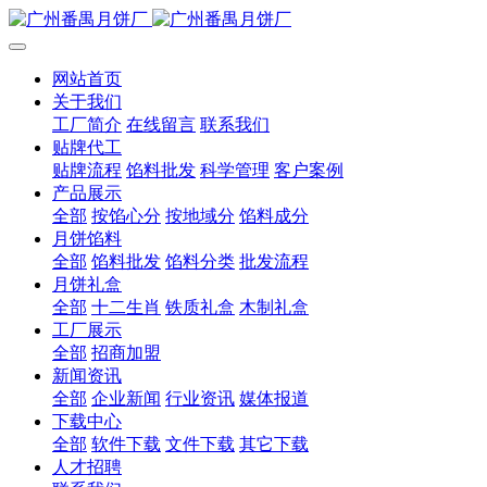
网站首页
关于我们
工厂简介
在线留言
联系我们
贴牌代工
贴牌流程
馅料批发
科学管理
客户案例
产品展示
全部
按馅心分
按地域分
馅料成分
月饼馅料
全部
馅料批发
馅料分类
批发流程
月饼礼盒
全部
十二生肖
铁质礼盒
木制礼盒
工厂展示
全部
招商加盟
新闻资讯
全部
企业新闻
行业资讯
媒体报道
下载中心
全部
软件下载
文件下载
其它下载
人才招聘