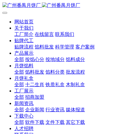
网站首页
关于我们
工厂简介
在线留言
联系我们
贴牌代工
贴牌流程
馅料批发
科学管理
客户案例
产品展示
全部
按馅心分
按地域分
馅料成分
月饼馅料
全部
馅料批发
馅料分类
批发流程
月饼礼盒
全部
十二生肖
铁质礼盒
木制礼盒
工厂展示
全部
招商加盟
新闻资讯
全部
企业新闻
行业资讯
媒体报道
下载中心
全部
软件下载
文件下载
其它下载
人才招聘