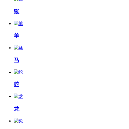
猴
羊
马
蛇
龙