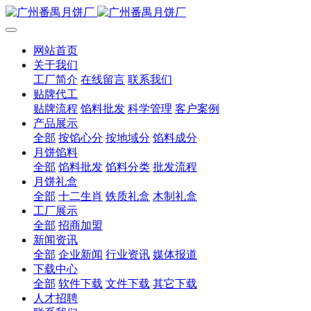
网站首页
关于我们
工厂简介
在线留言
联系我们
贴牌代工
贴牌流程
馅料批发
科学管理
客户案例
产品展示
全部
按馅心分
按地域分
馅料成分
月饼馅料
全部
馅料批发
馅料分类
批发流程
月饼礼盒
全部
十二生肖
铁质礼盒
木制礼盒
工厂展示
全部
招商加盟
新闻资讯
全部
企业新闻
行业资讯
媒体报道
下载中心
全部
软件下载
文件下载
其它下载
人才招聘