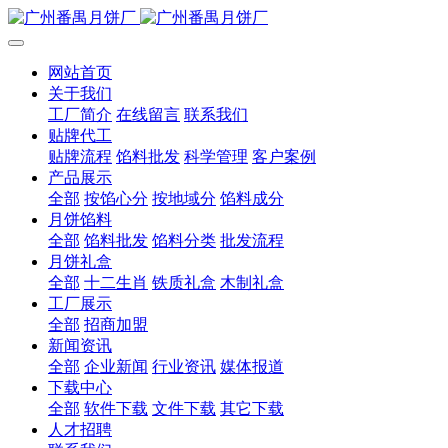
网站首页
关于我们
工厂简介
在线留言
联系我们
贴牌代工
贴牌流程
馅料批发
科学管理
客户案例
产品展示
全部
按馅心分
按地域分
馅料成分
月饼馅料
全部
馅料批发
馅料分类
批发流程
月饼礼盒
全部
十二生肖
铁质礼盒
木制礼盒
工厂展示
全部
招商加盟
新闻资讯
全部
企业新闻
行业资讯
媒体报道
下载中心
全部
软件下载
文件下载
其它下载
人才招聘