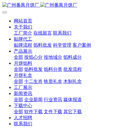
网站首页
关于我们
工厂简介
在线留言
联系我们
贴牌代工
贴牌流程
馅料批发
科学管理
客户案例
产品展示
全部
按馅心分
按地域分
馅料成分
月饼馅料
全部
馅料批发
馅料分类
批发流程
月饼礼盒
全部
十二生肖
铁质礼盒
木制礼盒
工厂展示
新闻资讯
全部
企业新闻
行业资讯
媒体报道
下载中心
全部
软件下载
文件下载
其它下载
人才招聘
联系我们