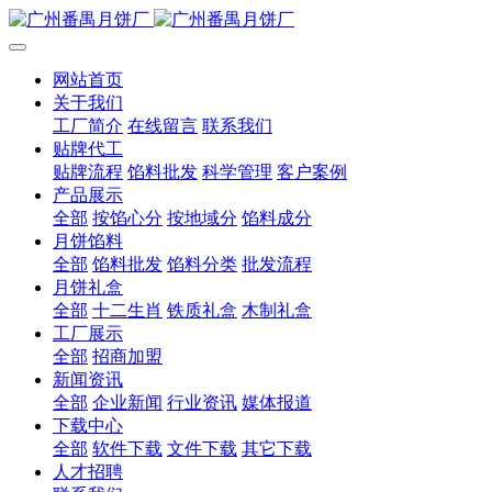
网站首页
关于我们
工厂简介
在线留言
联系我们
贴牌代工
贴牌流程
馅料批发
科学管理
客户案例
产品展示
全部
按馅心分
按地域分
馅料成分
月饼馅料
全部
馅料批发
馅料分类
批发流程
月饼礼盒
全部
十二生肖
铁质礼盒
木制礼盒
工厂展示
全部
招商加盟
新闻资讯
全部
企业新闻
行业资讯
媒体报道
下载中心
全部
软件下载
文件下载
其它下载
人才招聘