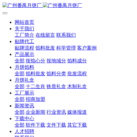
网站首页
关于我们
工厂简介
在线留言
联系我们
贴牌代工
贴牌流程
馅料批发
科学管理
客户案例
产品展示
全部
按馅心分
按地域分
馅料成分
月饼馅料
全部
馅料批发
馅料分类
批发流程
月饼礼盒
全部
十二生肖
铁质礼盒
木制礼盒
工厂展示
全部
招商加盟
新闻资讯
全部
企业新闻
行业资讯
媒体报道
下载中心
全部
软件下载
文件下载
其它下载
人才招聘