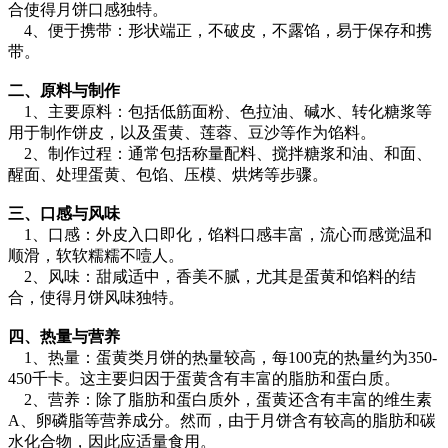
合使得月饼口感独特。
4、便于携带：形状端正，不破皮，不露馅，易于保存和携
带。
二、原料与制作
1、主要原料：包括低筋面粉、色拉油、碱水、转化糖浆等
用于制作饼皮，以及蛋黄、莲蓉、豆沙等作为馅料。
2、制作过程：通常包括称量配料、搅拌糖浆和油、和面、
醒面、处理蛋黄、包馅、压模、烘烤等步骤。
三、口感与风味
1、口感：外皮入口即化，馅料口感丰富，流心而感觉温和
顺滑，软软糯糯不噎人。
2、风味：甜咸适中，香美不腻，尤其是蛋黄和馅料的结
合，使得月饼风味独特。
四、热量与营养
1、热量：蛋黄类月饼的热量较高，每100克的热量约为350-
450千卡。这主要归因于蛋黄含有丰富的脂肪和蛋白质。
2、营养：除了脂肪和蛋白质外，蛋黄还含有丰富的维生素
A、卵磷脂等营养成分。然而，由于月饼含有较高的脂肪和碳
水化合物，因此应适量食用。