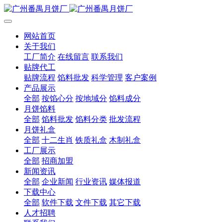
网站首页
关于我们
工厂简介
在线留言
联系我们
贴牌代工
贴牌流程
馅料批发
科学管理
客户案例
产品展示
全部
按馅心分
按地域分
馅料成分
月饼馅料
全部
馅料批发
馅料分类
批发流程
月饼礼盒
全部
十二生肖
铁质礼盒
木制礼盒
工厂展示
全部
招商加盟
新闻资讯
全部
企业新闻
行业资讯
媒体报道
下载中心
全部
软件下载
文件下载
其它下载
人才招聘