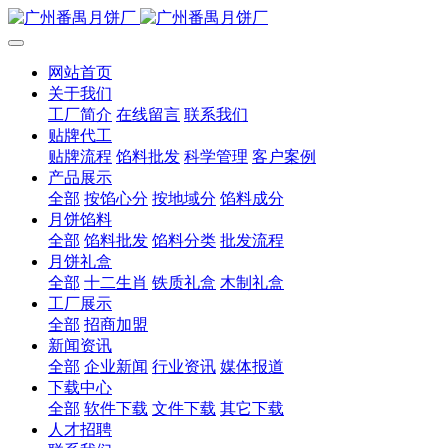
网站首页
关于我们
工厂简介
在线留言
联系我们
贴牌代工
贴牌流程
馅料批发
科学管理
客户案例
产品展示
全部
按馅心分
按地域分
馅料成分
月饼馅料
全部
馅料批发
馅料分类
批发流程
月饼礼盒
全部
十二生肖
铁质礼盒
木制礼盒
工厂展示
全部
招商加盟
新闻资讯
全部
企业新闻
行业资讯
媒体报道
下载中心
全部
软件下载
文件下载
其它下载
人才招聘