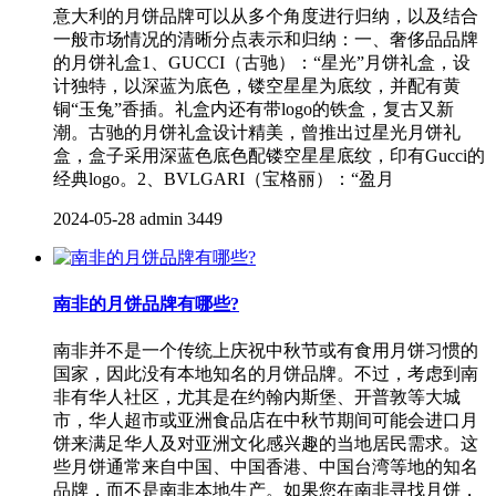
意大利的月饼品牌可以从多个角度进行归纳，以及结合
一般市场情况的清晰分点表示和归纳：一、奢侈品品牌
的月饼礼盒1、GUCCI（古驰）：“星光”月饼礼盒，设
计独特，以深蓝为底色，镂空星星为底纹，并配有黄
铜“玉兔”香插。礼盒内还有带logo的铁盒，复古又新
潮。古驰的月饼礼盒设计精美，曾推出过星光月饼礼
盒，盒子采用深蓝色底色配镂空星星底纹，印有Gucci的
经典logo。2、BVLGARI（宝格丽）：“盈月
2024-05-28
admin
3449
南非的月饼品牌有哪些?
南非并不是一个传统上庆祝中秋节或有食用月饼习惯的
国家，因此没有本地知名的月饼品牌。不过，考虑到南
非有华人社区，尤其是在约翰内斯堡、开普敦等大城
市，华人超市或亚洲食品店在中秋节期间可能会进口月
饼来满足华人及对亚洲文化感兴趣的当地居民需求。这
些月饼通常来自中国、中国香港、中国台湾等地的知名
品牌，而不是南非本地生产。如果您在南非寻找月饼，